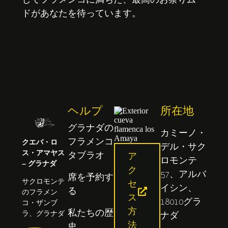
してフラメンコに満ちた、最高のお祭りムー
ドがあなたを待っています。
ヘルプ
所在地
グラナダの
カミーノ・
クエバ・ロ
フラメンコ
デル・サク
ス・アマヤス
タブラオ
ア
ロモンテ
– グラナダ
ク
57、アルバ
席を予約す
サクロモンテ
セ
イシン、
る
のフラメン
ス
18010グラ
コ・ザンブ
方
ラ、グラナダ
私たちの歴
ナダ
法
史