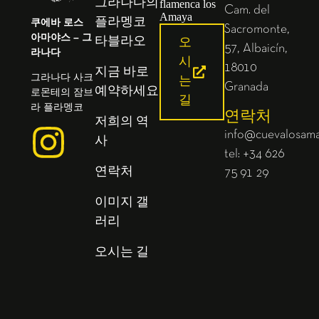
그라나다의
Cam. del
쿠에바 로스
플라멩코
Sacromonte,
아마야스 – 그
타블라오
오
57, Albaicín,
라나다
시
18010
지금 바로
그라나다 사크
는
Granada
예약하세요
로몬테의 잠브
길
라 플라멩코
연락처
저희의 역
info@cuevalosam
사
tel: +34 626
연락처
75 91 29
이미지 갤
러리
오시는 길