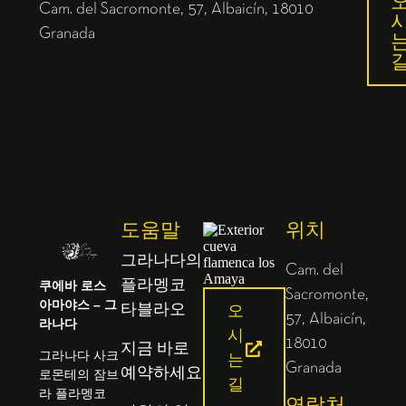
Cam. del Sacromonte, 57, Albaicín, 18010
Granada
도움말
위치
그라나다의
Cam. del
쿠에바 로스
플라멩코
Sacromonte,
아마야스 – 그
타블라오
오
57, Albaicín,
라나다
시
18010
지금 바로
그라나다 사크
는
Granada
예약하세요
로몬테의 잠브
길
라 플라멩코