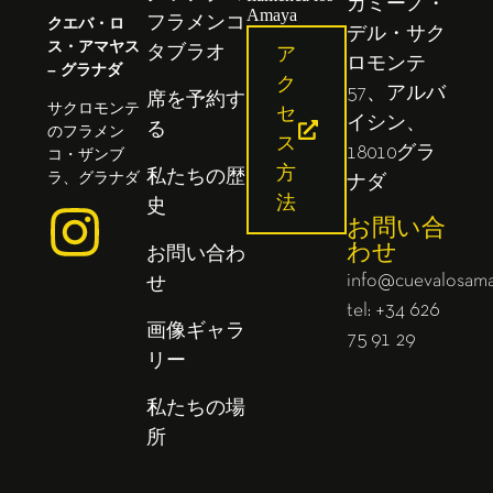
カミーノ・
クエバ・ロ
フラメンコ
デル・サク
ス・アマヤス
タブラオ
ア
ロモンテ
– グラナダ
ク
57、アルバ
席を予約す
サクロモンテ
セ
イシン、
る
のフラメン
ス
18010グラ
コ・ザンブ
方
ラ、グラナダ
私たちの歴
ナダ
法
史
お問い合
わせ
お問い合わ
info@cuevalosam
せ
tel: +34 626
画像ギャラ
75 91 29
リー
私たちの場
所