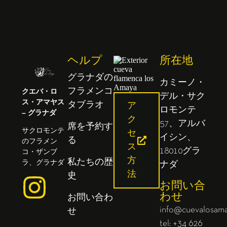
ヘルプ
所在地
グラナダの
カミーノ・
クエバ・ロ
フラメンコ
デル・サク
ス・アマヤス
タブラオ
ア
ロモンテ
– グラナダ
ク
57、アルバ
席を予約す
サクロモンテ
セ
イシン、
る
のフラメン
ス
18010グラ
コ・ザンブ
方
ラ、グラナダ
私たちの歴
ナダ
法
史
お問い合
わせ
お問い合わ
info@cuevalosam
せ
tel: +34 626