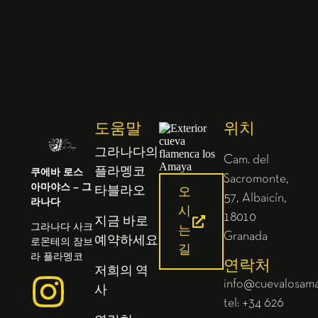
도움말
위치
그라나다의
Cam. del
쿠에바 로스
플라멩코
Sacromonte,
아마야스 – 그
타블라오
오
57, Albaicín,
라나다
시
18010
지금 바로
그라나다 사크
는
Granada
예약하세요
로몬테의 잠브
길
라 플라멩코
연락처
저희의 역
info@cuevalosam
사
tel: +34 626