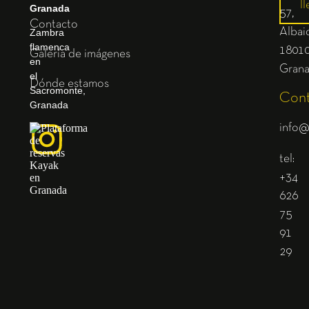
ll
Granada
57,
Contacto
Albaic
Zambra
flamenca
1801
Galería de imágenes
en
Gran
el
Dónde estamos
Sacromonte,
Cont
Granada
info@
tel:
+34
626
75
91
29