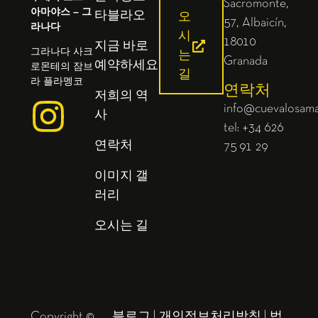
Sacromonte,
아마야스 – 그
타블라오
오
57, Albaicín,
라나다
시
18010
지금 바로
그라나다 사크
는
Granada
예약하세요
로몬테의 잠브
길
라 플라멩코
연락처
저희의 역
info@cuevalosam
사
tel: +34 626
연락처
75 91 29
이미지 갤
러리
오시는 길
Copyright ©
블로그
|
개인정보처리방침
|
법