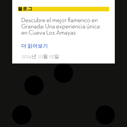
블로그
Descubre el mejor flamenco en
Granada: Una experiencia única
en Cueva Los Amayas
더 읽어보기
2024년 10월 05일