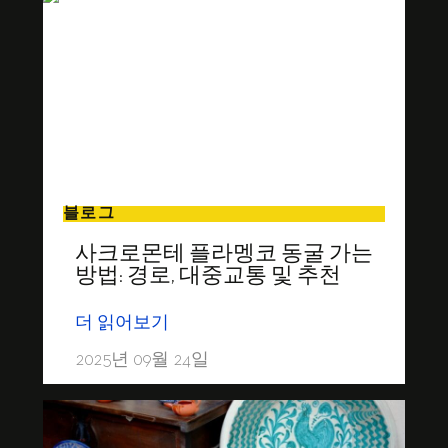
블로그
사크로몬테 플라멩코 동굴 가는
방법: 경로, 대중교통 및 추천
더 읽어보기
2025년 09월 24일