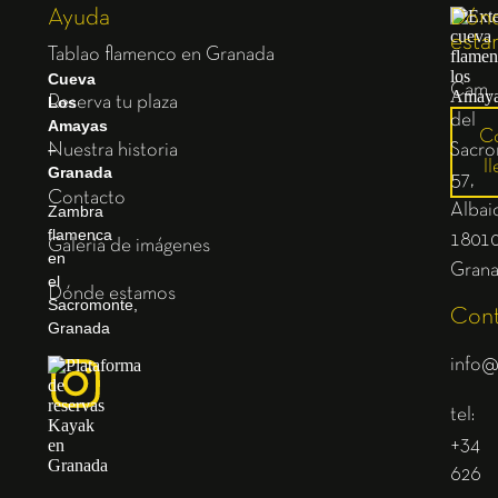
Ayuda
Dón
esta
Tablao flamenco en Granada
Cueva
Cam.
Los
Reserva tu plaza
del
Amayas
C
–
Nuestra historia
Sacro
ll
Granada
57,
Contacto
Albaic
Zambra
flamenca
1801
Galería de imágenes
en
Gran
el
Dónde estamos
Sacromonte,
Cont
Granada
info@
tel:
+34
626