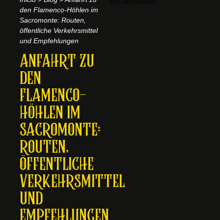
den Flamenco-Höhlen im
Sacromonte: Routen,
öffentliche Verkehrsmittel
und Empfehlungen
ANFAHRT ZU
DEN
FLAMENCO-
HÖHLEN IM
SACROMONTE:
ROUTEN,
ÖFFENTLICHE
VERKEHRSMITTEL
UND
EMPFEHLUNGEN