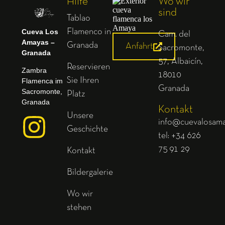
Hilfe
Wo wir
sind
Tablao
Cueva Los
Flamenco in
Cam. del
Amayas –
Granada
Anfahrt
Sacromonte,
Granada
57, Albaicín,
Reservieren
Zambra
18010
Sie Ihren
Flamenca im
Granada
Sacromonte,
Platz
Granada
Kontakt
Unsere
info@cuevalosam
Geschichte
tel: +34 626
75 91 29
Kontakt
Bildergalerie
Wo wir
stehen