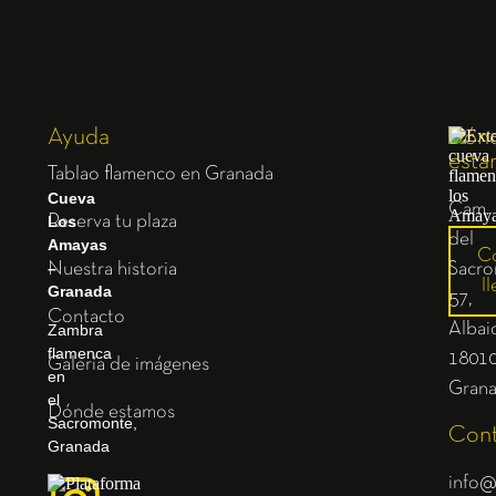
Ayuda
Dón
esta
Tablao flamenco en Granada
Cueva
Cam.
Los
Reserva tu plaza
del
Amayas
C
–
Nuestra historia
Sacro
ll
Granada
57,
Contacto
Albaic
Zambra
flamenca
1801
Galería de imágenes
en
Gran
el
Dónde estamos
Sacromonte,
Cont
Granada
info@