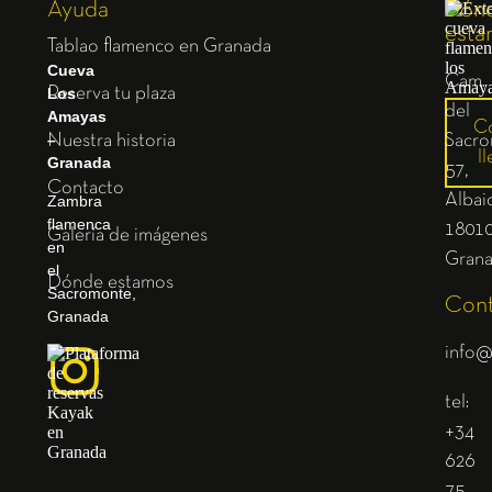
Ayuda
Dón
esta
Tablao flamenco en Granada
Cueva
Cam.
Los
Reserva tu plaza
del
Amayas
C
–
Nuestra historia
Sacro
ll
Granada
57,
Contacto
Albaic
Zambra
flamenca
1801
Galería de imágenes
en
Gran
el
Dónde estamos
Sacromonte,
Cont
Granada
info@
tel:
+34
626
75