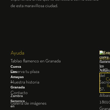
de esta maravillosa ciudad.
Ayuda
Dón
esta
Tablao flamenco en Granada
Cueva
Cam.
Los
Reserva tu plaza
del
Amayas
C
–
Nuestra historia
Sacro
ll
Granada
57,
Contacto
Albaic
Zambra
flamenca
1801
Galería de imágenes
en
Gran