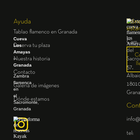
Ayuda
Dón
esta
Tablao flamenco en Granada
Cueva
Cam.
Los
Reserva tu plaza
del
Amayas
C
–
Nuestra historia
Sacro
ll
Granada
57,
Contacto
Albaic
Zambra
flamenca
1801
Galería de imágenes
en
Gran
el
Dónde estamos
Sacromonte,
Cont
Granada
info@
tel: