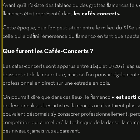
Avant qu’il n’existe des tablaos ou des grottes flamencas tels
flamenco était représenté dans
les cafés-concerts.
Cette époque, que l’on peut situer entre le milieu du XIXe s
celle qui a défini l’émergence du flamenco en tant que specta
Que furent les Cafés-Concerts ?
Les cafés-concerts sont apparus entre 1840 et 1920 ; il s’agiss
boissons et de la nourriture, mais où l’on pouvait également
professionnel en direct sur une estrade en bois.
On pourrait dire que dans ces lieux, le flamenco
« est sorti 
professionnaliser. Les artistes flamencos ne chantaient plus s
pouvaient désormais s’y consacrer professionnellement, perce
compétition qui a amélioré la technique de la danse, la comple
des niveaux jamais vus auparavant.