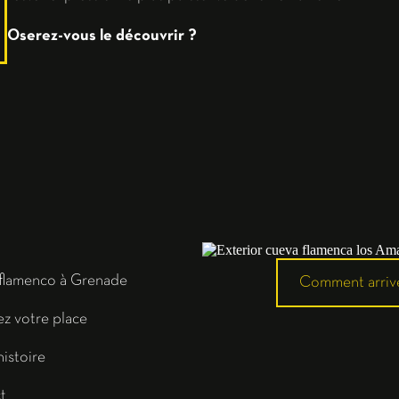
Oserez-vous le découvrir ?
 flamenco à Grenade
Comment arriv
z votre place
istoire
t