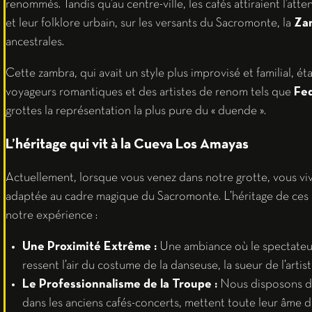
renommés. Tandis qu’au centre-ville, les cafés attiraient l’att
et leur folklore urbain, sur les versants du Sacromonte, la
Za
ancestrales.
Cette zambra, qui avait un style plus improvisé et familial, étai
voyageurs romantiques et des artistes de renom tels que
Fed
grottes la représentation la plus pure du « duende ».
L’héritage qui vit à la Cueva Los Amayas
Actuellement, lorsque vous venez dans notre grotte, vous viv
adaptée au cadre magique du Sacromonte. L’héritage de ces c
notre expérience :
Une Proximité Extrême :
Une ambiance où le spectateur
ressent l’air du costume de la danseuse, la sueur de l’artist
Le Professionnalisme de la Troupe :
Nous disposons d’u
dans les anciens cafés-concerts, mettent toute leur âme da