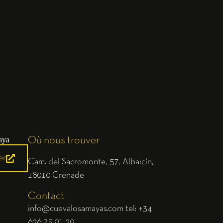
Où nous trouver
er
Cam. del Sacromonte, 57, Albaicín,
18010 Grenade
Contact
info@cuevalosamayas.com
tel: +34
626 75 91 29