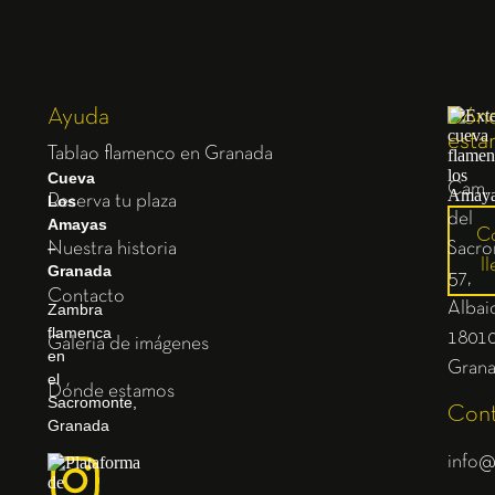
Ayuda
Dón
esta
Tablao flamenco en Granada
Cueva
Cam.
Los
Reserva tu plaza
del
Amayas
C
–
Nuestra historia
Sacro
ll
Granada
57,
Contacto
Albaic
Zambra
flamenca
1801
Galería de imágenes
en
Gran
el
Dónde estamos
Sacromonte,
Cont
Granada
info@